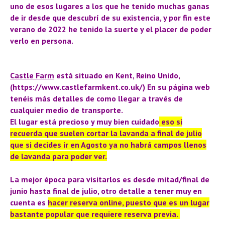
uno de esos lugares a los que he tenido muchas ganas
de ir desde que descubrí de su existencia, y por fin este
verano de 2022 he tenido la suerte y el placer de poder
verlo en persona.
Castle Farm
está situado en Kent, Reino Unido,
(https://www.castlefarmkent.co.uk/) En su página web
tenéis más detalles de como llegar a través de
cualquier medio de transporte.
El lugar está precioso y muy bien cuidado
eso si
recuerda que suelen cortar la lavanda a final de julio
que si decides ir en Agosto ya no habrá campos llenos
de lavanda para poder ver.
La mejor época para visitarlos es desde mitad/final de
junio hasta final de julio, otro detalle a tener muy en
cuenta es
hacer reserva online, puesto que es un lugar
bastante popular que requiere reserva previa.